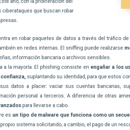
ste año, con la proliferación del
los ciberataques que buscan robar
mpresas.
ntra en robar paquetes de datos a través del tráfico de 
también en redes internas. El sniffing puede realizarse
me
eñas, información bancaria o archivos sensibles.
a a la mayoría. El phishing consiste en
engañar a los u
 confianza,
suplantando su identidad, para que estos com
sus datos a placer: vaciar sus cuentas bancarias, sup
mación personal a terceros. A diferencia de otras am
vanzados
para llevarse a cabo.
re es
un tipo de malware que funciona como un secue
propio sistema solicitando, a cambio, el pago de un resc