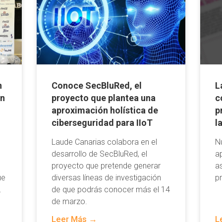
n
Conoce SecBluRed, el
L
en
proyecto que plantea una
c
l
aproximación holística de
p
ciberseguridad para IIoT
l
Laude Canarias colabora en el
N
desarrollo de SecBluRed, el
a
proyecto que pretende generar
a
ue
diversas líneas de investigación
p
.
de que podrás conocer más el 14
de marzo.
Leer Más →
L