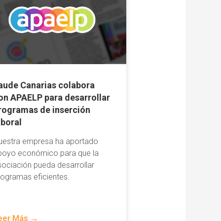
aude Canarias colabora
on APAELP para desarrollar
rogramas de inserción
aboral​
uestra empresa ha aportado
poyo económico para que la
sociación pueda desarrollar
rogramas eficientes.
eer Más →